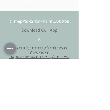
פסססט...זה נח יותר באפליקציה :)
Download Our App
ॐ
רוצים לקבל עדכונים על סדנאות
וריטריטים?
הצטרפו לקבוצת הוואטסאפ השקטה
שלנו
צריכים עזרה? משהו לא ברור?
דברו איתנו :)
054-5873682
|
054-7543030
אפשר גם לשלוח וואסטאפ למספר הזה -
050-5215558