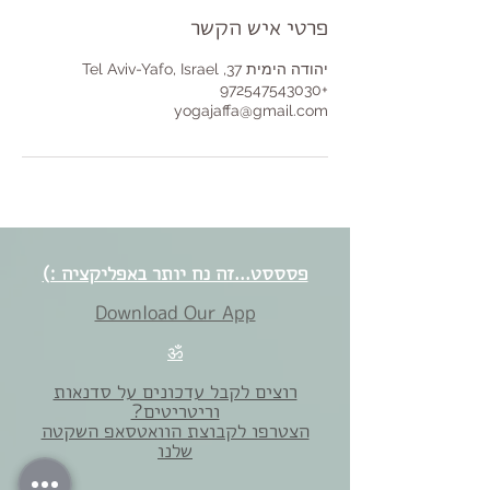
פרטי איש הקשר
יהודה הימית 37, Tel Aviv-Yafo, Israel
+972547543030
yogajaffa@gmail.com
פסססט...זה נח יותר באפליקציה :)
Download Our App
ॐ
רוצים לקבל עדכונים על סדנאות
וריטריטים?
הצטרפו לקבוצת הוואטסאפ השקטה
שלנו